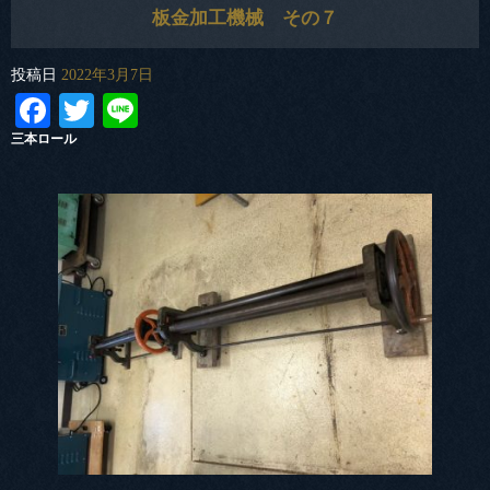
板金加工機械 その７
投稿日
2022年3月7日
Facebook
Twitter
Line
三本ロール